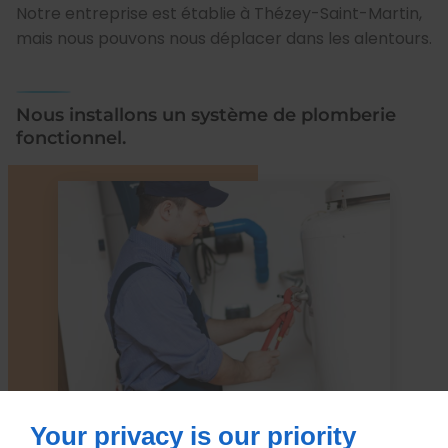
Notre entreprise est établie à Thézey-Saint-Martin,
mais nous pouvons nous déplacer dans les alentours.
Nous installons un système de plomberie
fonctionnel.
Your privacy is our priority