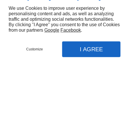
We use Cookies to improve user experience by
Remplissez le formulaire de contact
personalising content and ads, as well as analyzing
pour demander un devis ou pour
traffic and optimizing social networks functionalities.
poser des questions.
By clicking "I Agree" you consent to the use of Cookies
from our partners
Google
Facebook
.
Fiez-vous aux compétences de notre
plombier-chauffagiste pour la pose et le
I AGREE
Customize
dépannage de vos appareils.
Contact
Menu
Appel
Plan
Accueil
Devis / Contact
Nos prestations
Climatisation
Demande
Dépannage
Énergies renouvelables
Précisions