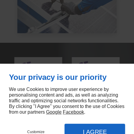
Your privacy is our priority
We use Cookies to improve user experience by
personalising content and ads, as well as analyzing
traffic and optimizing social networks functionalities.
By clicking "I Agree" you consent to the use of Cookies
from our partners
Google
Facebook
.
Remplissez le formulaire de contact
pour demander un devis ou pour
I AGREE
Customize