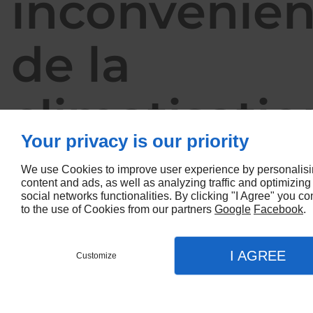
inconvénien
de la
climatisatio
Your privacy is our priority
portable à
We use Cookies to improve user experience by personalis
content and ads, as well as analyzing traffic and optimizing
social networks functionalities. By clicking "I Agree" you c
Thézey-
to the use of Cookies from our partners
Google
Facebook
.
Saint-
I AGREE
Customize
Contact
Menu
Appel
Plan
Accueil